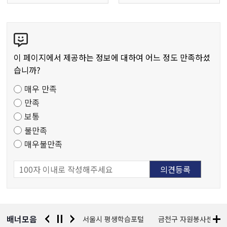
콘
텐
츠
이 페이지에서 제공하는 정보에 대하여 어느 정도 만족하셨
만
습니까?
족
매우 만족
도
만족
조
보통
사
불만족
매우불만족
배너모음
경찰청 유실물 통합포털
서울시 평생학습포털
금천구 자원봉사센터