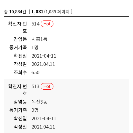
총
10,884
건 [
/1,089 페이지 ]
1,082
확진자 번
514
호
감염동
시흥1동
동거가족
1명
확진일
2021-04-11
작성일
2021.04.11
조회수
650
확진자 번
513
호
감염동
독산3동
동거가족
2명
확진일
2021-04-11
작성일
2021.04.11