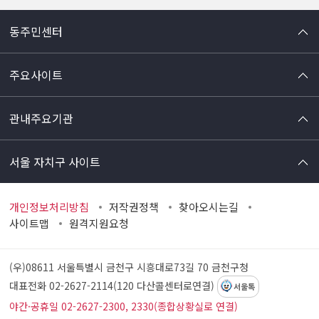
동주민센터
주요사이트
관내주요기관
서울 자치구 사이트
개인정보처리방침
저작권정책
찾아오시는길
사이트맵
원격지원요청
(우)08611 서울특별시 금천구 시흥대로73길 70
금천구청
대표전화 02-2627-2114(120 다산콜센터로연결)
서울톡
야간·공휴일 02-2627-2300, 2330(종합상황실로 연결)