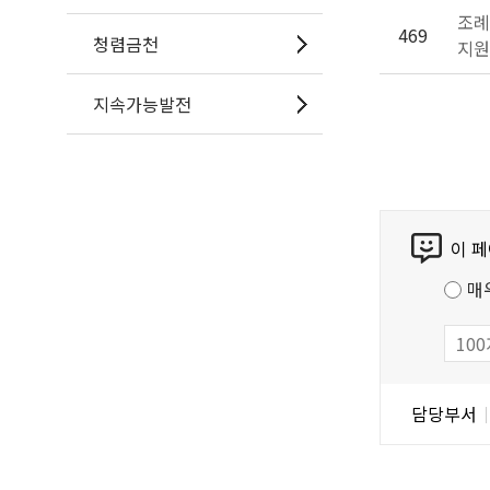
조례
469
청렴금천
지원
지속가능발전
콘
이 
텐
츠
매
만
족
도
조
담
담당부서
사
당
자
정