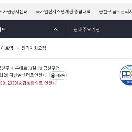
구 자원봉사센터
국가안전시스템개편 종합대책
금천구 급식관리
이트
관내주요기관
사이트맵
원격지원요청
 금천구 시흥대로73길 70
금천구청
14(120 다산콜센터로연결)
서울톡
300, 2330(종합상황실로 연결)