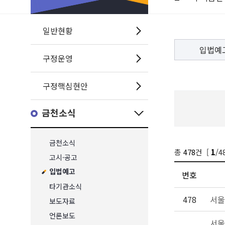
일반현황
입법예
구정운영
구정핵심현안
금천소식
금천소식
총
478
건 [
/4
1
고시·공고
입법예고
번호
타기관소식
478
서울
보도자료
언론보도
서울