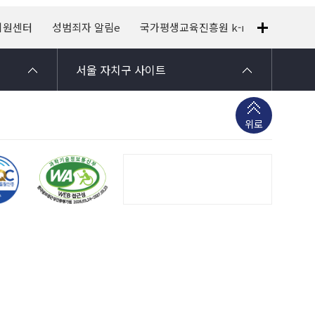
지원센터
성범죄자 알림e
국가평생교육진흥원 k-mooc
120
서울 자치구 사이트
위로