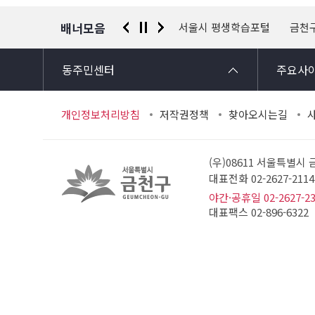
보
배너모음
 신고센터
경찰청 유실물 통합포털
서울시 평생학습포털
금천
동주민센터
주요사
개인정보처리방침
저작권정책
찾아오시는길
(우)08611 서울특별시
대표전화 02-2627-21
야간·공휴일 02-2627-2
대표팩스 02-896-6322