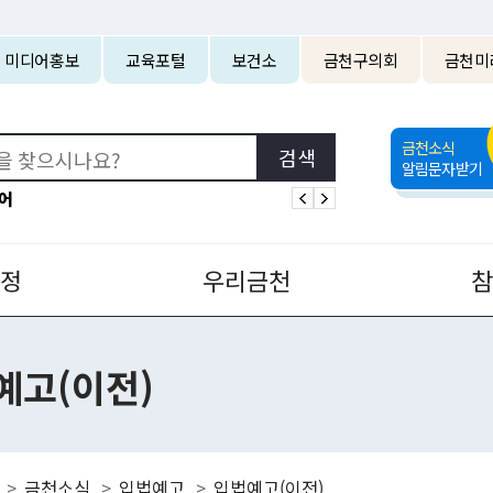
본문 바로가기
미디어홍보
교육포털
보건소
금천구의회
금천미
금천소식
알림문자받기
어
정
우리금천
예고(이전)
금천소식
입법예고
입법예고(이전)