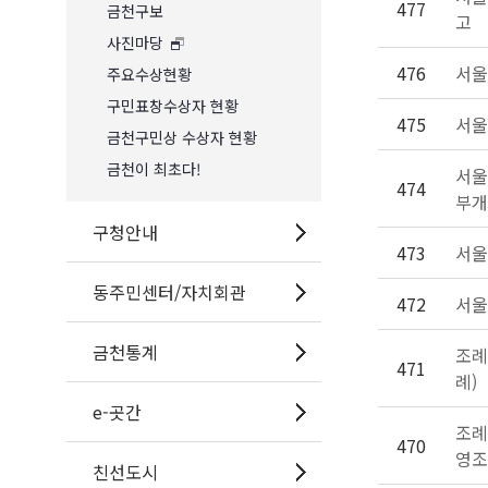
477
금천구보
고
사진마당
476
서울
주요수상현황
구민표창수상자 현황
475
서울
금천구민상 수상자 현황
금천이 최초다!
서울
474
부개
구청안내
473
서울
동주민센터/자치회관
472
서울
금천통계
조례
471
례)
e-곳간
조례
470
영조
친선도시