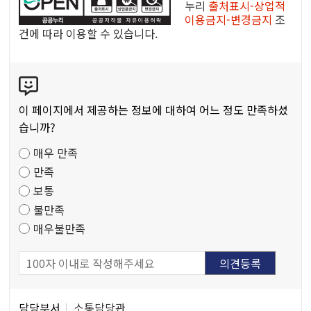
누
누리
출처표시-상업적
이용금지-변경금지
조
리
건에 따라 이용할 수 있습니다.
공
공
콘
저
텐
작
츠
물
이 페이지에서 제공하는 정보에 대하여 어느 정도 만족하셨
만
습니까?
족
매우 만족
도
만족
조
보통
사
불만족
매우불만족
담
담당부서
소통담당관