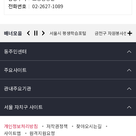
당
전화번호
02-2627-1089
자
정
보
배너모음
경찰청 유실물 통합포털
서울시 평생학습포털
금천구 자원봉사센터
동주민센터
주요사이트
관내주요기관
서울 자치구 사이트
개인정보처리방침
저작권정책
찾아오시는길
사이트맵
원격지원요청