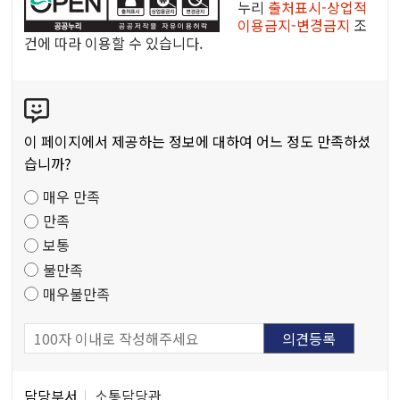
누
누리
출처표시-상업적
이용금지-변경금지
조
리
건에 따라 이용할 수 있습니다.
공
공
콘
저
텐
작
츠
물
이 페이지에서 제공하는 정보에 대하여 어느 정도 만족하셨
만
습니까?
족
매우 만족
도
만족
조
보통
사
불만족
매우불만족
담
담당부서
소통담당관