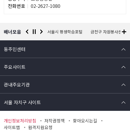
당
전화번호
02-2627-1080
자
정
보
배너모음
경찰청 유실물 통합포털
서울시 평생학습포털
금천구 자원봉사센터
동주민센터
주요사이트
관내주요기관
서울 자치구 사이트
개인정보처리방침
저작권정책
찾아오시는길
사이트맵
원격지원요청