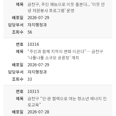
제목
금천구, 주민 재능으로 이웃 돌본다... ‘이웃 안
녕 자원봉사 프로그램’ 운영
배포일
2026-07-29
담당부서
자치행정과
조회수
56
번호
10316
제목
“주민과 함께 지역의 변화 이끈다”… 금천구
‘나풀나풀 소규모 공론장’ 개최
배포일
2026-07-29
담당부서
자치행정과
조회수
33
번호
10315
제목
금천구 “민·관 협력으로 여는 청소년 에너지 진
로교육”
배포일
2026-07-28