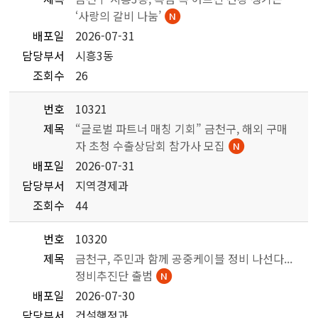
‘사랑의 갈비 나눔’
배포일
2026-07-31
담당부서
시흥3동
조회수
26
번호
10321
제목
“글로벌 파트너 매칭 기회” 금천구, 해외 구매
자 초청 수출상담회 참가사 모집
배포일
2026-07-31
담당부서
지역경제과
조회수
44
번호
10320
제목
금천구, 주민과 함께 공중케이블 정비 나선다...
정비추진단 출범
배포일
2026-07-30
담당부서
건설행정과