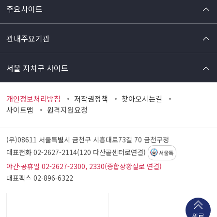
주요사이트
관내주요기관
서울 자치구 사이트
개인정보처리방침
저작권정책
찾아오시는길
사이트맵
원격지원요청
(우)08611 서울특별시 금천구 시흥대로73길 70
금천구청
대표전화 02-2627-2114(120 다산콜센터로연결)
서울톡
야간·공휴일 02-2627-2300, 2330(종합상황실로 연결)
대표팩스 02-896-6322
위로