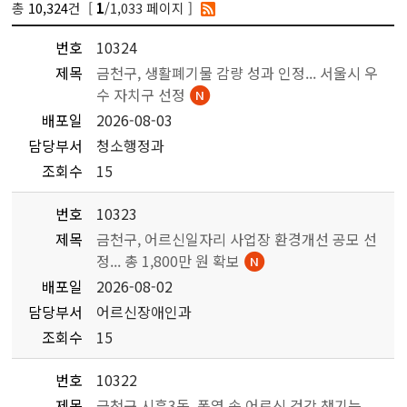
총
10,324
건 [
/1,033 페이지 ]
1
번호
10324
제목
금천구, 생활폐기물 감량 성과 인정... 서울시 우
수 자치구 선정
배포일
2026-08-03
담당부서
청소행정과
조회수
15
번호
10323
제목
금천구, 어르신일자리 사업장 환경개선 공모 선
정... 총 1,800만 원 확보
배포일
2026-08-02
담당부서
어르신장애인과
조회수
15
번호
10322
제목
금천구 시흥3동, 폭염 속 어르신 건강 챙기는