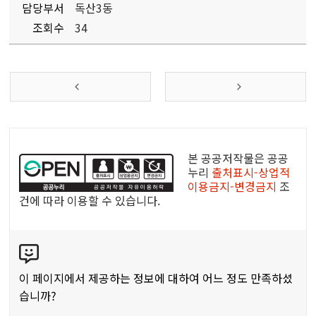
담당부서
독산3동
조회수
34
공
공
본 공공저작물은 공공
누
누리
출처표시-상업적
이용금지-변경금지
조
리
건에 따라 이용할 수 있습니다.
공
공
콘
저
텐
작
츠
물
이 페이지에서 제공하는 정보에 대하여 어느 정도 만족하셨
만
습니까?
족