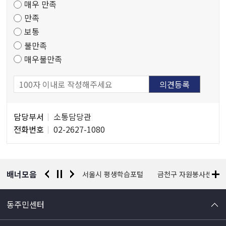
매우 만족
도
만족
조
보통
사
불만족
매우불만족
담
담당부서
소통담당관
당
전화번호
02-2627-1080
자
정
보
배너모음
경찰청 유실물 통합포털
서울시 평생학습포털
금천구 자원봉사센터
동주민센터