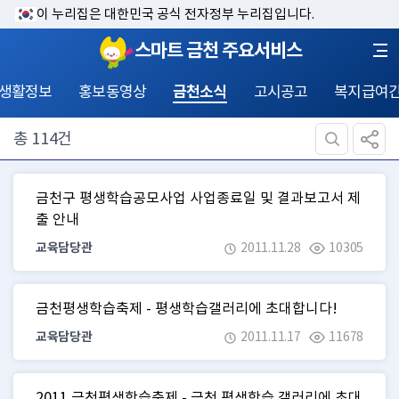
이 누리집은 대한민국 공식 전자정부 누리집입니다.
스마트 금천 주요서비스
 생활정보
홍보동영상
금천소식
고시공고
복지급여
총
114
건
금천구 평생학습공모사업 사업종료일 및 결과보고서 제
출 안내
교육담당관
2011.11.28
10305
금천평생학습축제 - 평생학습갤러리에 초대합니다!
교육담당관
2011.11.17
11678
2011 금천평생학습축제 - 금천 평생학습 갤러리에 초대