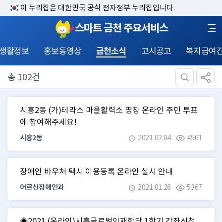
이 누리집은 대한민국 공식 전자정부 누리집입니다.
스마트 금천 주요서비스
 생활정보
홍보동영상
금천소식
고시공고
복지급여
총
102
건
시흥2동 (가)테라스 마을활력소 명칭 온라인 주민 투표
에 참여해주세요!
시흥2동
2021.02.04
4561
장애인 바우처 택시 이용등록 온라인 실시 안내
어르신장애인과
2021.01.28
5367
◈2021 (온라인)시흥글로벌인재학당 1학기 강좌신청