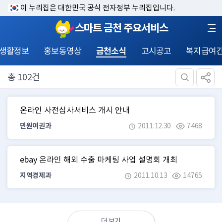
이 누리집은 대한민국 공식 전자정부 누리집입니다.
스마트 금천 주요서비스
 생활정보
홍보동영상
금천소식
고시공고
복지급여
총
102
건
온라인 사전심사서비스 개시 안내
민원여권과
2011.12.30
7468
ebay 온라인 해외 수출 마케팅 사업 설명회 개최
지역경제과
2011.10.13
14765
더 보기