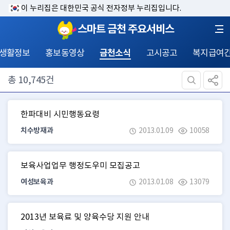
이 누리집은 대한민국 공식 전자정부 누리집입니다.
스마트 금천 주요서비스
 생활정보
홍보동영상
금천소식
고시공고
복지급여
총
10,745
건
한파대비 시민행동요령
치수방재과
2013.01.09
10058
보육사업업무 행정도우미 모집공고
여성보육과
2013.01.08
13079
2013년 보육료 및 양육수당 지원 안내