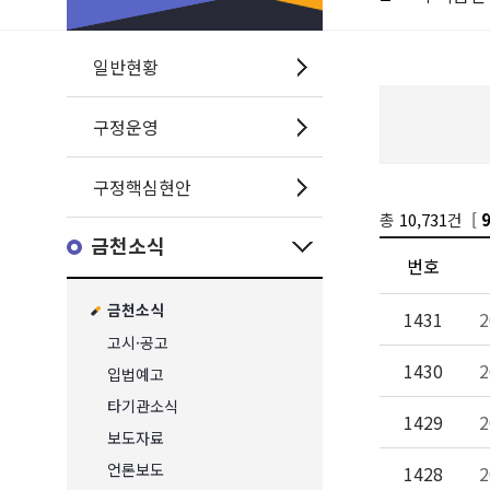
일반현황
구정운영
구정핵심현안
총
10,731
건 [
금천소식
번호
금천소식
1431
고시·공고
1430
입법예고
타기관소식
1429
보도자료
언론보도
1428