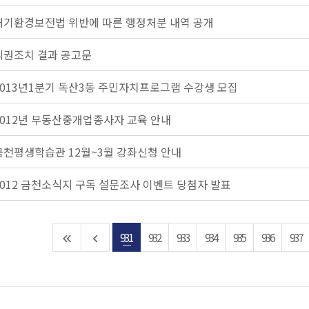
대기환경보전법 위반에 따른 행정처분 내역 공개
직권조치 결과 공고문
2013년1분기 독산3동 주민자치프로그램 수강생 모집
2012년 부동산중개업종사자 교육 안내
금천평생학습관 12월~3월 강좌신청 안내
2012 금천소식지 구독 설문조사 이벤트 당첨자 발표
931
932
933
934
935
936
937