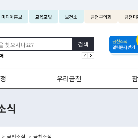
본문 바로가기
미디어홍보
교육포털
보건소
금천구의회
금천미
금천소식
알림문자받기
어
정
우리금천
소식
금천소식
금천소식