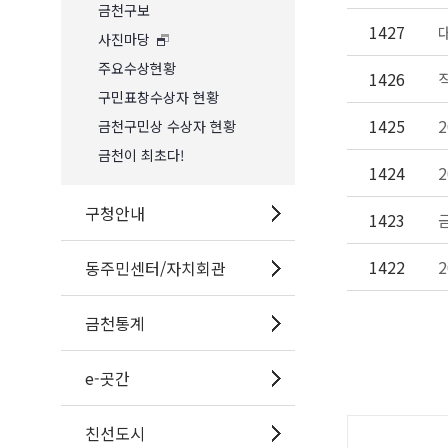
금천구보
1427
사진마당
주요수상현황
1426
구민표창수상자 현황
1425
금천구민상 수상자 현황
금천이 최초다!
1424
구청안내
1423
1422
동주민센터/자치회관
금천통계
e-곳간
공
친선도시