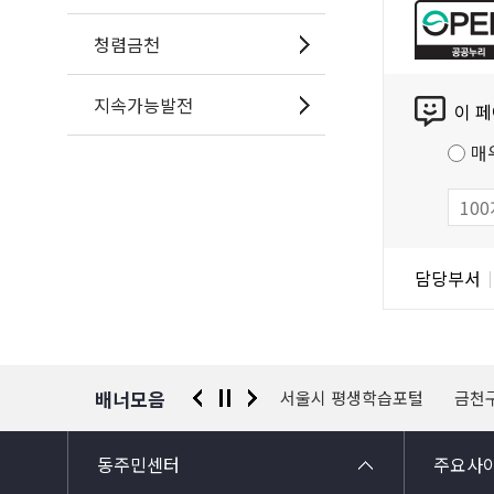
공
누
청렴금천
리
콘
공
지속가능발전
이 
텐
공
츠
저
매
만
작
족
물
도
조
담
담당부서
사
당
자
정
보
배너모음
 신고센터
경찰청 유실물 통합포털
서울시 평생학습포털
금천
동주민센터
주요사