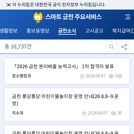
이 누리집은 대한민국 공식 전자정부 누리집입니다.
스마트 금천 주요서비스
 생활정보
홍보동영상
금천소식
고시공고
복지급여
총
10,737
건
「2026 금천 분리배출 능력고사」 1차 합격자 발표
청소행정과
2026.08.07
268
금천 퐁당퐁당 어린이물놀이장 운영 안내(26.8.8~9.운
영)
치수과
2026.08.07
30
금천 퐁당퐁당 어린이물놀이장 운영 안내(26.8.8~9.운