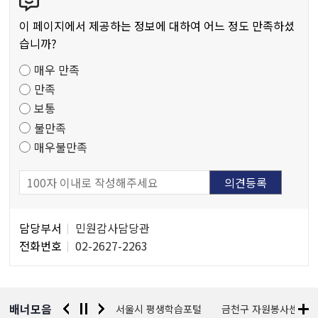
텐
작
츠
물
이 페이지에서 제공하는 정보에 대하여 어느 정도 만족하셨
만
습니까?
족
매우 만족
도
만족
조
보통
사
불만족
매우불만족
담
담당부서
민원감사담당관
당
전화번호
02-2627-2263
자
정
보
배너모음
경찰청 유실물 통합포털
서울시 평생학습포털
금천구 자원봉사센터