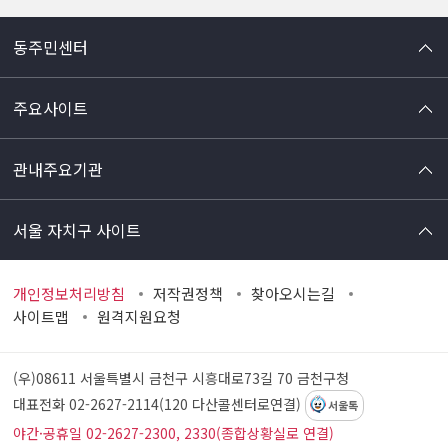
동주민센터
주요사이트
관내주요기관
서울 자치구 사이트
개인정보처리방침
저작권정책
찾아오시는길
사이트맵
원격지원요청
(우)08611 서울특별시 금천구 시흥대로73길 70
금천구청
대표전화 02-2627-2114(120 다산콜센터로연결)
서울톡
야간·공휴일 02-2627-2300, 2330(종합상황실로 연결)