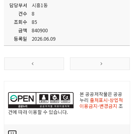
담당부서
시흥1동
건수
8
조회수
85
금액
840900
등록일
2026.06.09
공
공
본 공공저작물은 공공
누
누리
출처표시-상업적
이용금지-변경금지
조
리
건에 따라 이용할 수 있습니다.
공
공
콘
저