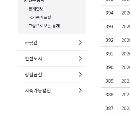
인구 통계
통계연보
394
20
국가통계포털
그림으로보는 통계
393
20
392
20
e-곳간
391
20
친선도시
390
20
청렴금천
389
20
지속가능발전
388
20
387
20