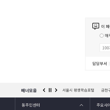
콘
이 
텐
츠
매
만
족
도
조
담
담당부서
사
당
자
정
보
배너모음
 신고센터
경찰청 유실물 통합포털
서울시 평생학습포털
금천
동주민센터
주요사