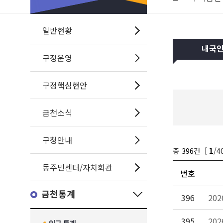
일반현황
내국
구정운영
구정핵심현안
금천소식
구청안내
총
396
건 [
/4
1
동주민센터/자치회관
번호
금천통계
396
20
395
20