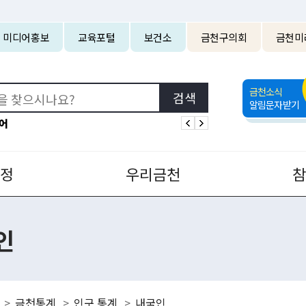
본문 바로가기
미디어홍보
교육포털
보건소
금천구의회
금천미
금천소식
알림문자받기
어
정
우리금천
인
금천통계
인구 통계
내국인