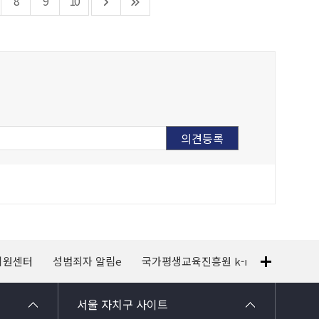
8
9
10
지원센터
성범죄자 알림e
국가평생교육진흥원 k-mooc
120
서울 자치구 사이트