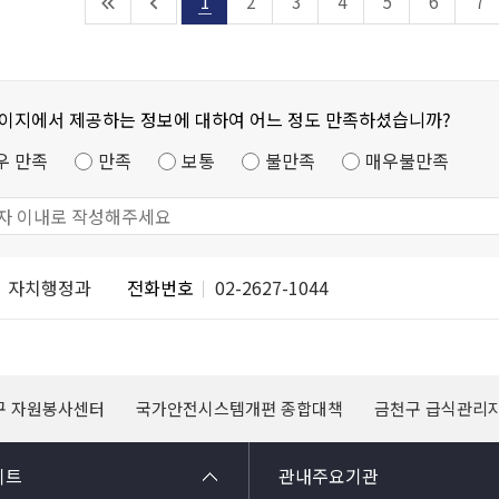
1
2
3
4
5
6
7
페이지에서 제공하는 정보에 대하여 어느 정도 만족하셨습니까?
우 만족
만족
보통
불만족
매우불만족
자치행정과
전화번호
02-2627-1044
구 자원봉사센터
국가안전시스템개편 종합대책
금천구 급식관리
이트
관내주요기관