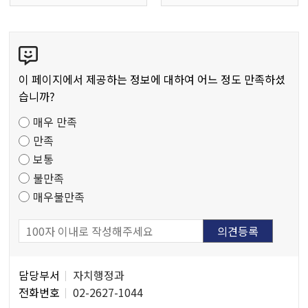
콘
텐
츠
이 페이지에서 제공하는 정보에 대하여 어느 정도 만족하셨
만
습니까?
족
매우 만족
도
만족
조
보통
사
불만족
매우불만족
담
담당부서
자치행정과
당
전화번호
02-2627-1044
자