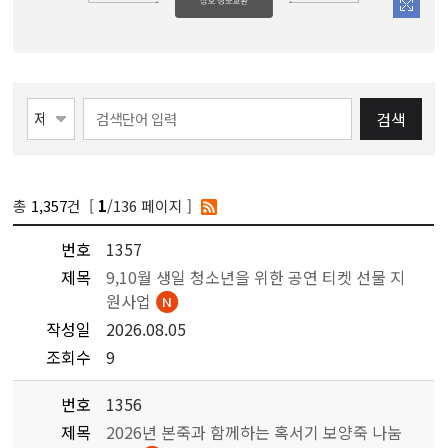
검색
총
1,357
건 [
/136 페이지 ]
1
번호
1357
제목
9,10월 생일 청소년을 위한 공연 티켓 선물 지
원사업
작성일
2026.08.05
조회수
9
번호
1356
제목
2026년 본죽과 함께하는 혹서기 보양죽 나눔