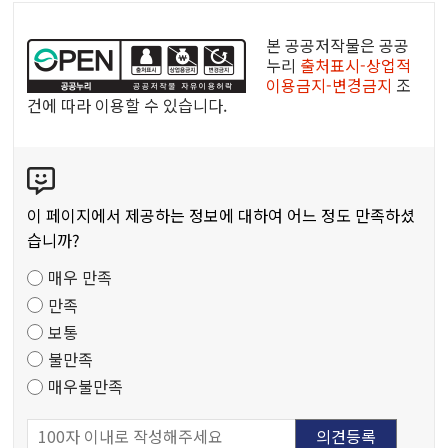
공
공
본 공공저작물은 공공
누
누리
출처표시-상업적
이용금지-변경금지
조
리
건에 따라 이용할 수 있습니다.
공
공
콘
저
텐
작
츠
물
이 페이지에서 제공하는 정보에 대하여 어느 정도 만족하셨
만
습니까?
족
매우 만족
도
만족
조
보통
사
불만족
매우불만족