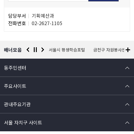
담
담당부서
기획예산과
당
전화번호
02-2627-1105
자
정
보
배너모음
경찰청 유실물 통합포털
서울시 평생학습포털
금천구 자원봉사센터
동주민센터
주요사이트
관내주요기관
서울 자치구 사이트