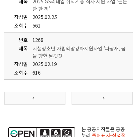
제목
2025 GS리테일 취약계층 식사 지원 사업 '든든
한 한 끼'
작성일
2025.02.25
조회수
561
번호
1268
제목
시설청소년 자립역량강화지원사업 '파랑새, 꿈
을 향한 날갯짓'
작성일
2025.02.19
조회수
616
공
공
본 공공저작물은 공공
누
누리
출처표시-상업적