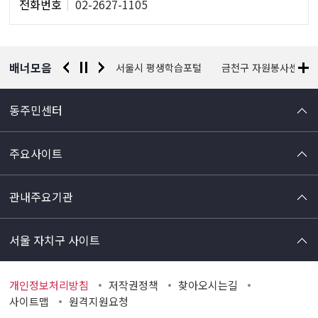
전화번호
02-2627-1105
자
정
보
배너모음
경찰청 유실물 통합포털
서울시 평생학습포털
금천구 자원봉사센터
동주민센터
주요사이트
관내주요기관
서울 자치구 사이트
개인정보처리방침
저작권정책
찾아오시는길
사이트맵
원격지원요청