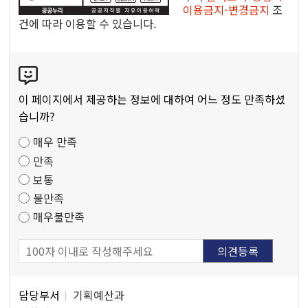
이용금지-변경금지
조
리
건에 따라 이용할 수 있습니다.
공
공
콘
저
텐
작
츠
물
이 페이지에서 제공하는 정보에 대하여 어느 정도 만족하셨
만
습니까?
족
매우 만족
도
만족
조
보통
사
불만족
매우불만족
담
담당부서
기획예산과
당