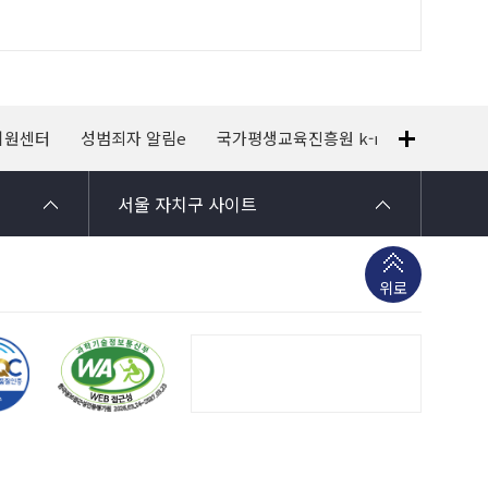
지원센터
성범죄자 알림e
국가평생교육진흥원 k-mooc
120
서울 자치구 사이트
위로