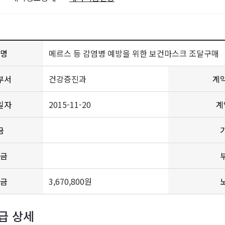
명
메르스 등 감염병 예방을 위한 보건마스크 조달구매
부서
건강증진과
계
일자
2015-11-20
계
금
금
금
3,670,800원
급 상세