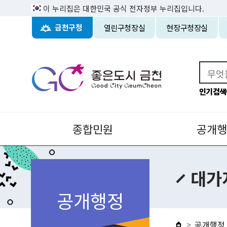
이 누리집은 대한민국 공식 전자정부 누리집입니다.
열린구청장실
현장구청장실
금천구청
인기검색
종합민원
공개행
대가
공개행정
공개행정