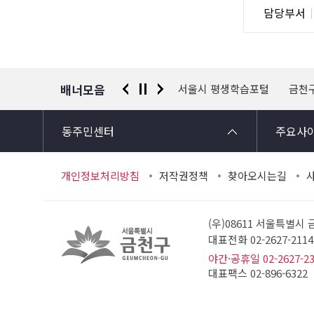
담
담당부서
사
당
자
정
보
배너모음
 신고센터
경찰청 유실물 통합포털
서울시 평생학습포털
금천
동주민센터
주요사
개인정보처리방침
저작권정책
찾아오시는길
(우)08611 서울특별시
대표전화 02-2627-21
야간·공휴일 02-2627-2
대표팩스 02-896-6322