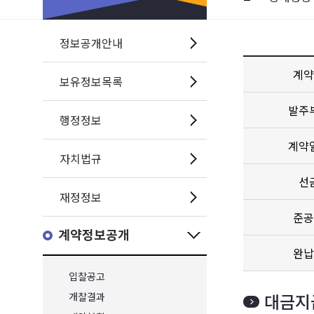
정보공개안내
계약
보유정보목록
발주
행정정보
계약
자치법규
선
재정정보
준공
계약정보공개
완납
입찰공고
대금지
개찰결과