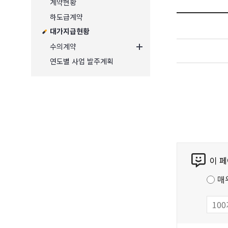
계약현황
하도급계약
대가지급현황
수의계약
연도별 사업 발주계획
콘
이 
텐
츠
매
만
족
도
조