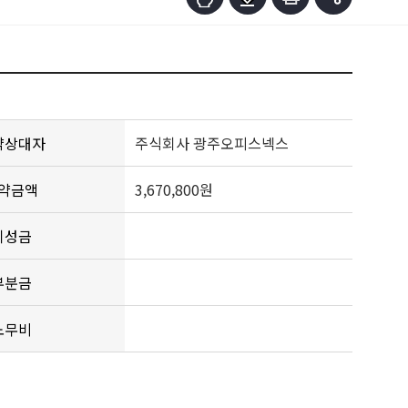
약상대자
주식회사 광주오피스넥스
약금액
3,670,800원
기성금
부분금
노무비