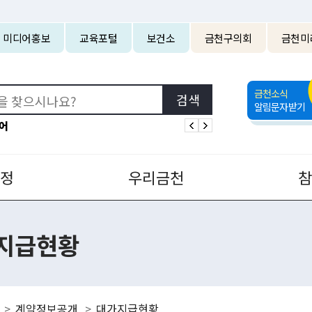
본문 바로가기
미디어홍보
교육포털
보건소
금천구의회
금천미
금천소식
알림문자받기
어
정
우리금천
지급현황
계약정보공개
대가지급현황