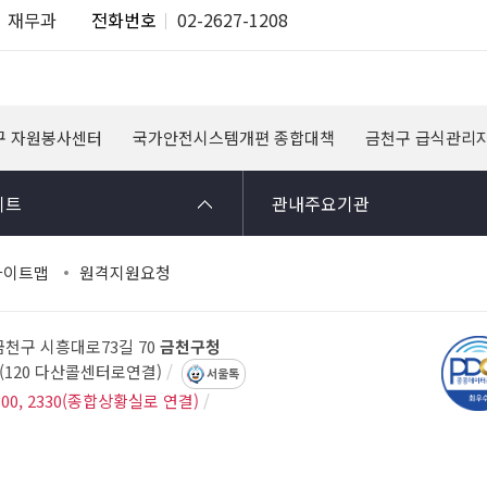
재무과
전화번호
02-2627-1208
구 자원봉사센터
국가안전시스템개편 종합대책
금천구 급식관리
이트
관내주요기관
사이트맵
원격지원요청
 금천구 시흥대로73길 70
금천구청
14(120 다산콜센터로연결)
서울톡
300, 2330(종합상황실로 연결)