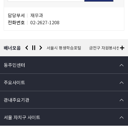
담
담당부서
재무과
당
전화번호
02-2627-1208
자
정
보
배너모음
경찰청 유실물 통합포털
서울시 평생학습포털
금천구 자원봉사센터
동주민센터
주요사이트
관내주요기관
서울 자치구 사이트