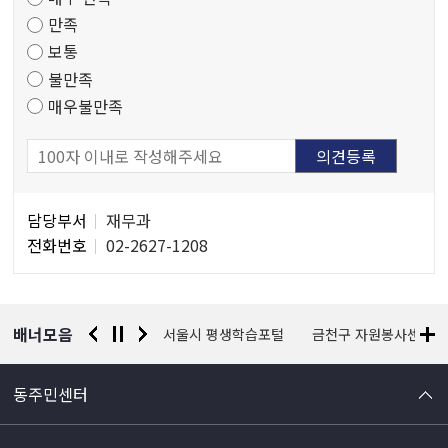
도
만족
조
보통
사
불만족
매우불만족
담
담당부서
재무과
당
전화번호
02-2627-1208
자
정
보
배너모음
경찰청 유실물 통합포털
서울시 평생학습포털
금천구 자원봉사센터
동주민센터