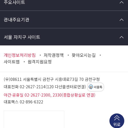
주요사이트
관내주요기관
서울 자치구 사이트
개인정보처리방침
저작권정책
찾아오시는길
사이트맵
원격지원요청
(우)08611 서울특별시 금천구 시흥대로73길 70
금천구청
대표전화 02-2627-2114(120 다산콜센터로연결)
서울톡
야간·공휴일 02-2627-2300, 2330(종합상황실로 연결)
대표팩스 02-896-6322
위로