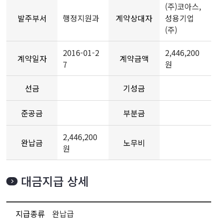
(주)코아스,
발주부서
행정지원과
계약상대자
성용기업
(주)
2016-01-2
2,446,200
계약일자
계약금액
7
원
선금
기성금
준공금
부분금
2,446,200
완납금
노무비
원
대금지급 상세
지급종류
완납급