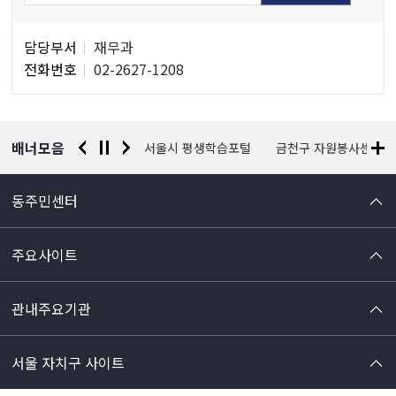
담
담당부서
재무과
당
전화번호
02-2627-1208
자
정
보
배너모음
경찰청 유실물 통합포털
서울시 평생학습포털
금천구 자원봉사센터
동주민센터
주요사이트
관내주요기관
서울 자치구 사이트