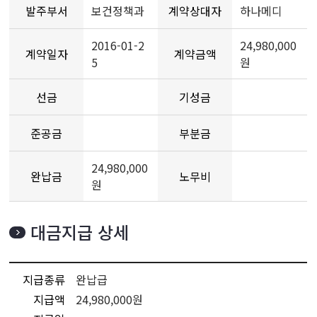
발주부서
보건정책과
계약상대자
하나메디
2016-01-2
24,980,000
계약일자
계약금액
5
원
선금
기성금
준공금
부분금
24,980,000
완납금
노무비
원
대금지급 상세
지급종류
완납급
지급액
24,980,000원