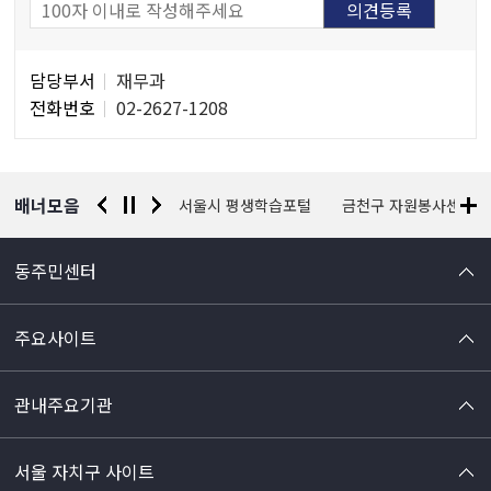
담
담당부서
재무과
당
전화번호
02-2627-1208
자
정
보
배너모음
경찰청 유실물 통합포털
서울시 평생학습포털
금천구 자원봉사센터
동주민센터
주요사이트
관내주요기관
서울 자치구 사이트