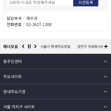
담
담당부서
재무과
당
전화번호
02-2627-1208
자
정
보
배너모음
경찰청 유실물 통합포털
서울시 평생학습포털
금천구 자원봉사센터
동주민센터
주요사이트
관내주요기관
서울 자치구 사이트