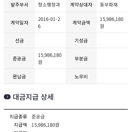
발주부서
청소행정과
계약상대자
동부화재
2016-01-2
15,986,180
계약일자
계약금액
6
원
선금
기성금
15,986,180
준공금
부분금
원
완납금
노무비
대금지급 상세
지급종류
준공금
지급액
15,986,180원