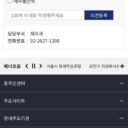
매우불만족
담
담당부서
재무과
당
전화번호
02-2627-1208
자
정
보
배너모음
경찰청 유실물 통합포털
서울시 평생학습포털
금천구 자원봉사센터
동주민센터
주요사이트
관내주요기관