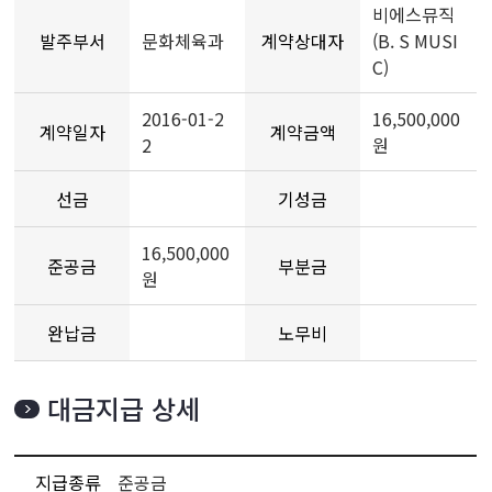
비에스뮤직
발주부서
문화체육과
계약상대자
(B. S MUSI
C)
2016-01-2
16,500,000
계약일자
계약금액
2
원
선금
기성금
16,500,000
준공금
부분금
원
완납금
노무비
대금지급 상세
지급종류
준공금