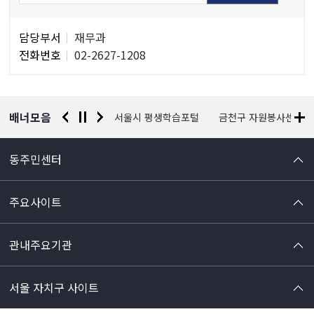
담
담당부서
재무과
당
전화번호
02-2627-1208
자
정
보
배너모음
경찰청 유실물 통합포털
서울시 평생학습포털
금천구 자원봉사센터
동주민센터
주요사이트
관내주요기관
서울 자치구 사이트