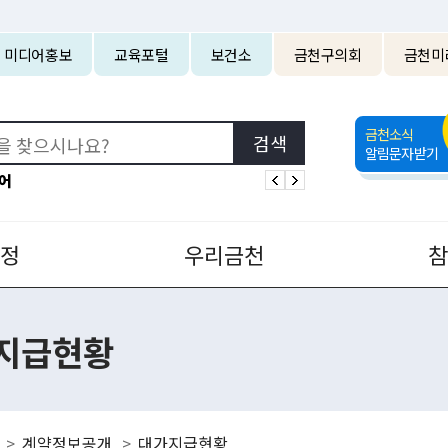
본문 바로가기
미디어홍보
교육포털
보건소
금천구의회
금천미
금천소식
알림문자받기
어
정
우리금천
지급현황
계약정보공개
대가지급현황