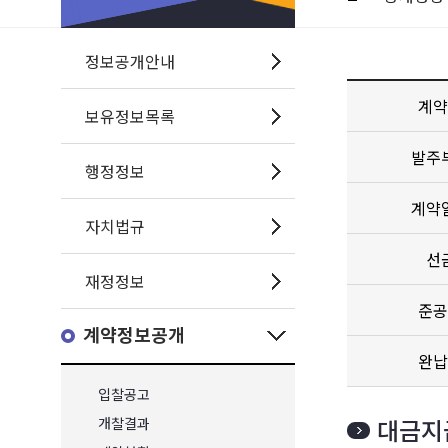
정보공개안내
계약
보유정보목록
발주
행정정보
계약
자치법규
선
재정정보
준공
계약정보공개
완납
입찰공고
대금지
개찰결과