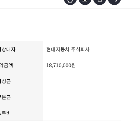
약상대자
현대자동차 주식회사
약금액
18,710,000원
기성금
부분금
노무비