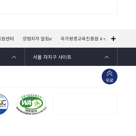
지원센터
성범죄자 알림e
국가평생교육진흥원 k-mooc
120
서울 자치구 사이트
위로