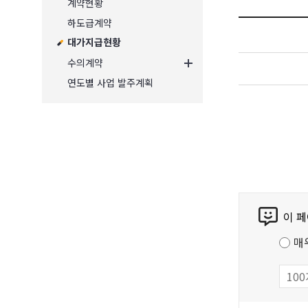
계약현황
하도급계약
대가지급현황
수의계약
연도별 사업 발주계획
콘
이 
텐
츠
매
만
족
도
조