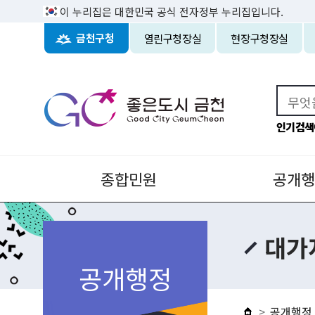
이 누리집은 대한민국 공식 전자정부 누리집입니다.
열린구청장실
현장구청장실
금천구청
인기검색
종합민원
공개행
대가
공개행정
공개행정