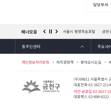
담
담당부서
사
당
자
정
보
배너모음
 신고센터
경찰청 유실물 통합포털
서울시 평생학습포털
금천
동주민센터
주요사
개인정보처리방침
저작권정책
찾아오시는길
(우)08611 서울특별시
대표전화 02-2627-21
야간·공휴일 02-2627-2
대표팩스 02-896-6322