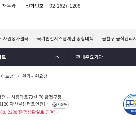
재무과
전화번호
02-2627-1208
구 자원봉사센터
국가안전시스템개편 종합대책
금천구 급식관리
이트
관내주요기관
사이트맵
원격지원요청
 금천구 시흥대로73길 70
금천구청
14(120 다산콜센터로연결)
서울톡
300, 2330(종합상황실로 연결)