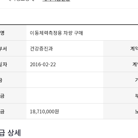
명
이동체력측정용 차량 구매
부서
건강증진과
계
일자
2016-02-22
계
금
금
금
18,710,000원
급 상세