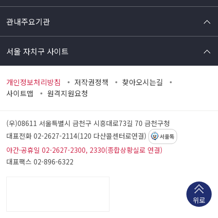
관내주요기관
서울 자치구 사이트
개인정보처리방침
저작권정책
찾아오시는길
사이트맵
원격지원요청
(우)08611 서울특별시 금천구 시흥대로73길 70
금천구청
대표전화 02-2627-2114(120 다산콜센터로연결)
서울톡
야간·공휴일 02-2627-2300, 2330(종합상황실로 연결)
대표팩스 02-896-6322
위로