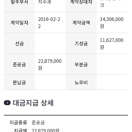
발주부서
치수과
계약상대자
크
2016-02-2
34,506,000
계약일자
계약금액
2
원
11,627,000
선금
기성금
원
22,879,000
준공금
부분금
원
완납금
노무비
대금지급 상세
지급종류
준공금
지급액
22,879,000원