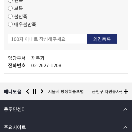
만족
조
보통
사
불만족
매우불만족
담
담당부서
재무과
당
전화번호
02-2627-1208
자
정
보
배너모음
경찰청 유실물 통합포털
서울시 평생학습포털
금천구 자원봉사센터
동주민센터
주요사이트