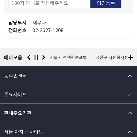
담
담당부서
재무과
당
전화번호
02-2627-1208
자
정
보
배너모음
경찰청 유실물 통합포털
서울시 평생학습포털
금천구 자원봉사센터
동주민센터
주요사이트
관내주요기관
서울 자치구 사이트