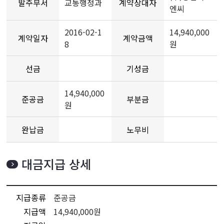
발주부서
교통행정과
계약상대자
엔씨
2016-02-1
14,940,000
계약일자
계약금액
8
원
선금
기성금
14,940,000
준공금
부분금
원
완납금
노무비
대금지급 상세
지급종류
준공금
지급액
14,940,000원