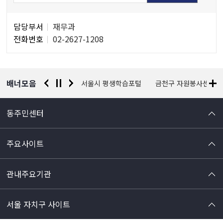
담
담당부서
재무과
당
전화번호
02-2627-1208
자
정
보
배너모음
경찰청 유실물 통합포털
서울시 평생학습포털
금천구 자원봉사센터
동주민센터
주요사이트
관내주요기관
서울 자치구 사이트