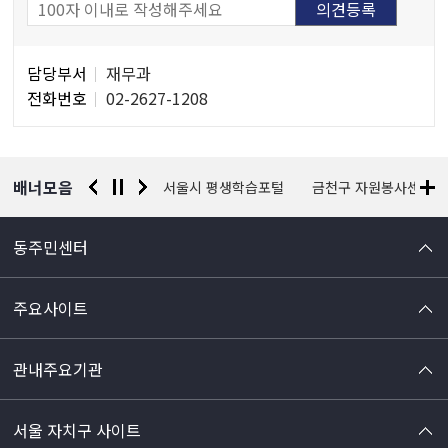
담
담당부서
재무과
당
전화번호
02-2627-1208
자
정
보
배너모음
경찰청 유실물 통합포털
서울시 평생학습포털
금천구 자원봉사센터
동주민센터
주요사이트
관내주요기관
서울 자치구 사이트