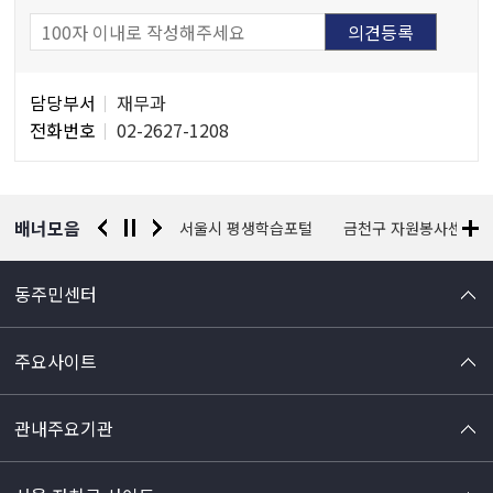
담
담당부서
재무과
당
전화번호
02-2627-1208
자
정
보
배너모음
경찰청 유실물 통합포털
서울시 평생학습포털
금천구 자원봉사센터
동주민센터
주요사이트
관내주요기관