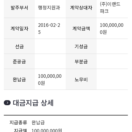
(주)이랜드
발주부서
행정지원과
계약상대자
파크
2016-02-2
100,000,00
계약일자
계약금액
5
0원
선금
기성금
준공금
부분금
100,000,00
완납금
노무비
0원
대금지급 상세
지급종류
완납급
지급액
100,000,000원