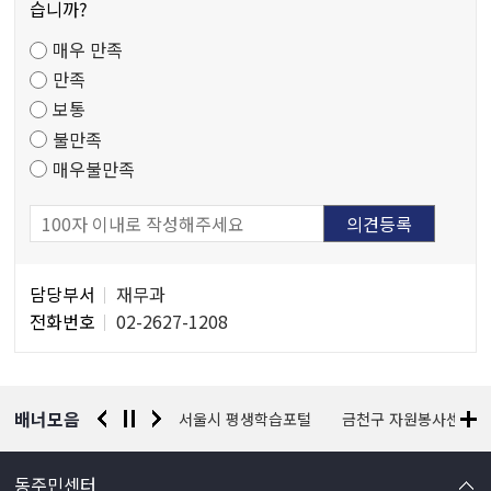
만
습니까?
족
매우 만족
도
만족
조
보통
사
불만족
매우불만족
담
담당부서
재무과
당
전화번호
02-2627-1208
자
정
보
배너모음
경찰청 유실물 통합포털
서울시 평생학습포털
금천구 자원봉사센터
동주민센터