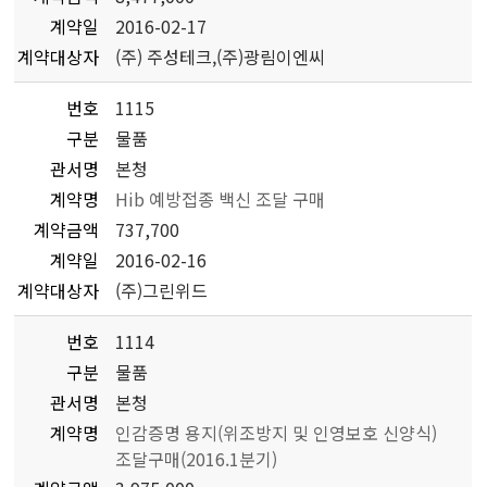
계약일
2016-02-17
계약대상자
(주) 주성테크,(주)광림이엔씨
번호
1115
구분
물품
관서명
본청
계약명
Hib 예방접종 백신 조달 구매
계약금액
737,700
계약일
2016-02-16
계약대상자
(주)그린위드
번호
1114
구분
물품
관서명
본청
계약명
인감증명 용지(위조방지 및 인영보호 신양식)
조달구매(2016.1분기)