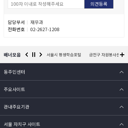
담
담당부서
재무과
당
전화번호
02-2627-1208
자
정
보
배너모음
경찰청 유실물 통합포털
서울시 평생학습포털
금천구 자원봉사센터
동주민센터
주요사이트
관내주요기관
서울 자치구 사이트