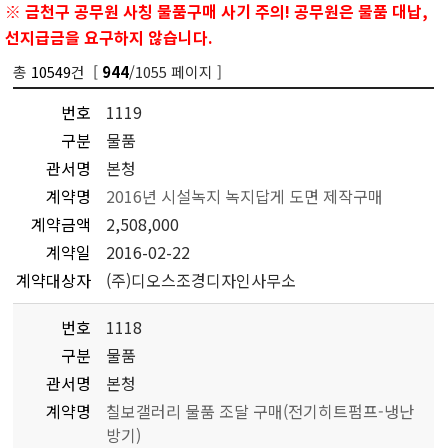
※ 금천구 공무원 사칭 물품구매 사기 주의! 공무원은 물품 대납,
선지급금을 요구하지 않습니다.
총
10549
건 [
/1055 페이지 ]
944
번호
1119
구분
물품
관서명
본청
계약명
2016년 시설녹지 녹지답게 도면 제작구매
계약금액
2,508,000
계약일
2016-02-22
계약대상자
(주)디오스조경디자인사무소
번호
1118
구분
물품
관서명
본청
계약명
칠보갤러리 물품 조달 구매(전기히트펌프-냉난
방기)