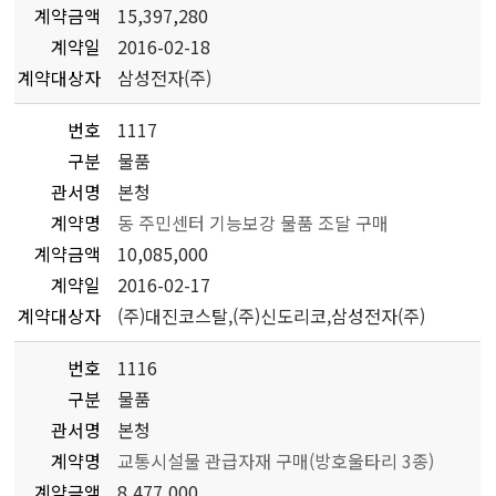
계약금액
15,397,280
계약일
2016-02-18
계약대상자
삼성전자(주)
번호
1117
구분
물품
관서명
본청
계약명
동 주민센터 기능보강 물품 조달 구매
계약금액
10,085,000
계약일
2016-02-17
계약대상자
(주)대진코스탈,(주)신도리코,삼성전자(주)
번호
1116
구분
물품
관서명
본청
계약명
교통시설물 관급자재 구매(방호울타리 3종)
계약금액
8,477,000