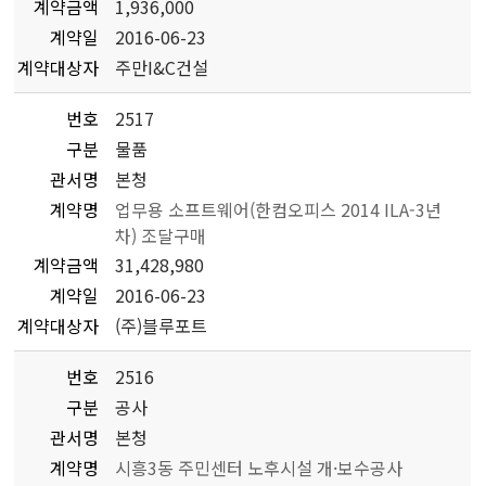
계약금액
1,936,000
계약일
2016-06-23
계약대상자
주만I&C건설
번호
2517
구분
물품
관서명
본청
계약명
업무용 소프트웨어(한컴오피스 2014 ILA-3년
차) 조달구매
계약금액
31,428,980
계약일
2016-06-23
계약대상자
(주)블루포트
번호
2516
구분
공사
관서명
본청
계약명
시흥3동 주민센터 노후시설 개·보수공사