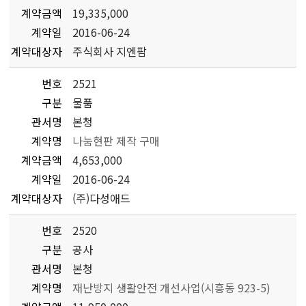
계약금액
19,335,000
계약일
2016-06-24
계약대상자
주식회사 지엔팜
번호
2521
구분
물품
관서명
본청
계약명
나눔현판 제작 구매
계약금액
4,653,000
계약일
2016-06-24
계약대상자
(주)다성애드
번호
2520
구분
공사
관서명
본청
계약명
재난방지 생활안전 개선사업(시흥동 923-5)