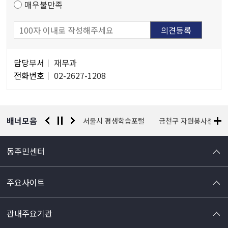
매우불만족
담
담당부서
재무과
당
전화번호
02-2627-1208
자
정
보
배너모음
경찰청 유실물 통합포털
서울시 평생학습포털
금천구 자원봉사센터
동주민센터
주요사이트
관내주요기관