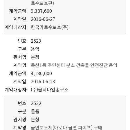
로수보호판)
계약금액
9,387,600
계약일
2016-06-27
계약대상자
한국가로수보호(주)
번호
2523
구분
용역
관서명
본청
계약명
독산1동 주민센터 분소 건축물 안전진단 용역
계약금액
4,180,000
계약일
2016-06-23
계약대상자
(주)옵티마일송구조
번호
2522
구분
물품
관서명
본청
계약명
금연보조제(아로마 금연 파이프) 구매