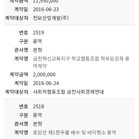
계약금액
11,950,000
계약일
2016-06-23
계약대상자
천보산업개발(주)
번호
2519
구분
용역
관서명
본청
계약명
금천혁신교육지구 학교협동조합 학부모강좌 용
역계약
계약금액
2,000,000
계약일
2016-06-24
계약대상자
사회적협동조합 금천사회경제연대
번호
2518
구분
용역
관서명
본청
계약명
호암산 제1한우물 배수 및 바닥청소 용역