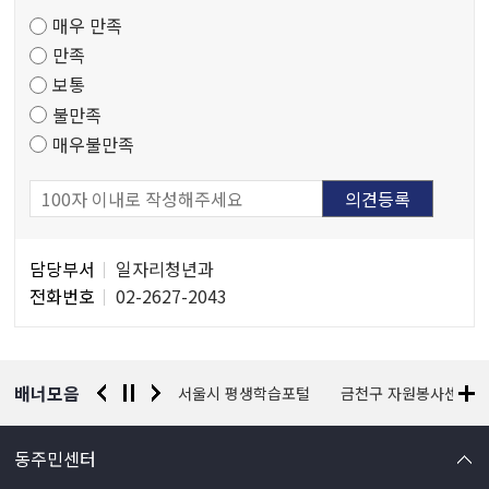
족
매우 만족
도
만족
조
보통
사
불만족
매우불만족
담
담당부서
일자리청년과
당
전화번호
02-2627-2043
자
정
보
배너모음
경찰청 유실물 통합포털
서울시 평생학습포털
금천구 자원봉사센터
동주민센터