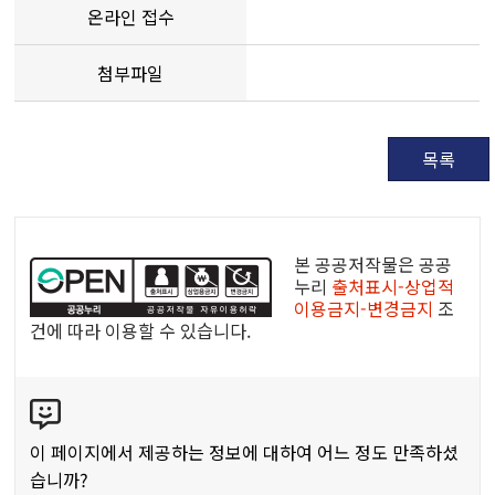
온라인 접수
첨부파일
목록
공
공
본 공공저작물은 공공
누
누리
출처표시-상업적
이용금지-변경금지
조
리
건에 따라 이용할 수 있습니다.
공
공
콘
저
텐
작
츠
물
이 페이지에서 제공하는 정보에 대하여 어느 정도 만족하셨
만
습니까?