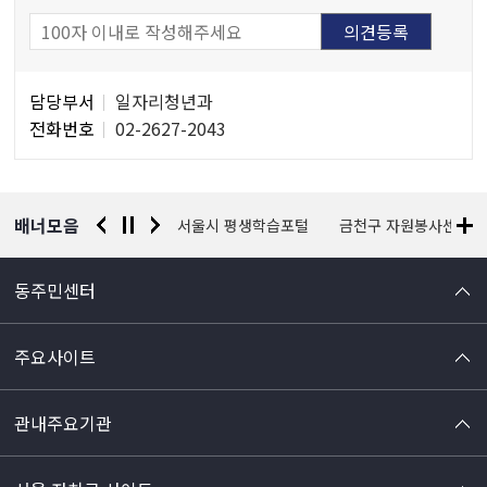
담
담당부서
일자리청년과
당
전화번호
02-2627-2043
자
정
보
배너모음
경찰청 유실물 통합포털
서울시 평생학습포털
금천구 자원봉사센터
동주민센터
주요사이트
관내주요기관