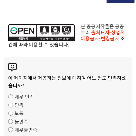
공
공
본 공공저작물은 공공
누
누리
출처표시-상업적
이용금지-변경금지
조
리
건에 따라 이용할 수 있습니다.
공
공
콘
저
텐
작
츠
물
이 페이지에서 제공하는 정보에 대하여 어느 정도 만족하셨
만
습니까?
족
매우 만족
도
만족
조
보통
사
불만족
매우불만족