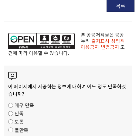
목록
공
공
본 공공저작물은 공공
누
누리
출처표시-상업적
이용금지-변경금지
조
리
건에 따라 이용할 수 있습니다.
공
공
콘
저
텐
작
츠
물
이 페이지에서 제공하는 정보에 대하여 어느 정도 만족하셨
만
습니까?
족
매우 만족
도
만족
조
보통
사
불만족