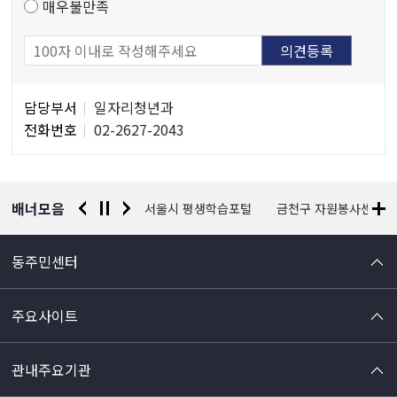
매우불만족
담
담당부서
일자리청년과
당
전화번호
02-2627-2043
자
정
보
배너모음
경찰청 유실물 통합포털
서울시 평생학습포털
금천구 자원봉사센터
동주민센터
주요사이트
관내주요기관