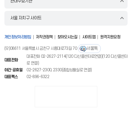
관내주요기관
서울 자치구 사이트
개인정보처리방침
저작권정책
찾아오시는길
사이트맵
원격지원요청
서울톡
(우)08611 서울특별시 금천구 시흥대로73길 70
대표전화 02-2627-2114(120 다산콜센터로연결)(120 다산콜센터
대표전화
로 연결)
야간·공휴일
02-2627-2300, 2330(종합상활실로 연결)
대표팩스
02-896-6322