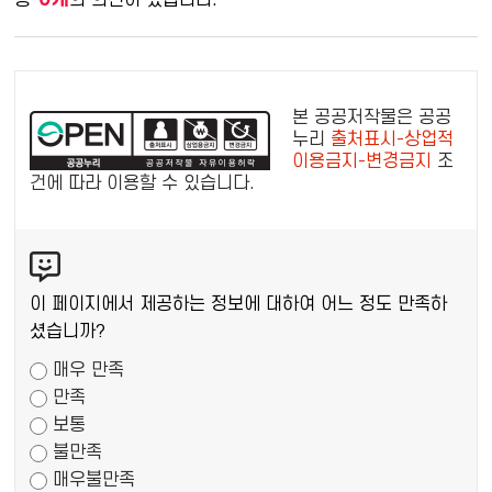
총
의 의견이 있습니다.
공
공
본 공공저작물은 공공
누
누리
출처표시-상업적
이용금지-변경금지
조
리
건에 따라 이용할 수 있습니다.
공
공
콘
저
텐
작
츠
물
이 페이지에서 제공하는 정보에 대하여 어느 정도 만족하
만
셨습니까?
족
매우 만족
도
만족
조
보통
사
불만족
매우불만족