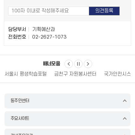
담
담당부서
기획예산과
당
전화번호
02-2627-1073
자
정
보
배너모음
서울시 평생학습포털
금천구 자원봉사센터
국가안전시스템
동주민센터
주요사이트