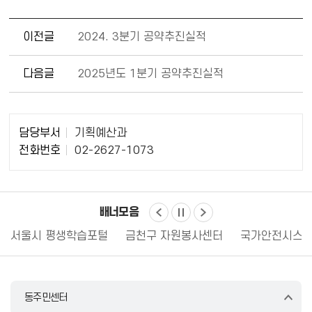
이전글
2024. 3분기 공약추진실적
다음글
2025년도 1분기 공약추진실적
담
담당부서
기획예산과
당
전화번호
02-2627-1073
자
정
보
배너모음
서울시 평생학습포털
금천구 자원봉사센터
국가안전시스템
동주민센터