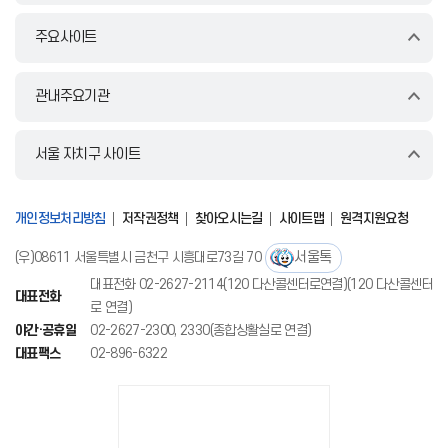
주요사이트
관내주요기관
서울 자치구 사이트
개인정보처리방침
저작권정책
찾아오시는길
사이트맵
원격지원요청
서울톡
(우)08611 서울특별시 금천구 시흥대로73길 70
대표전화 02-2627-2114(120 다산콜센터로연결)(120 다산콜센터
대표전화
로 연결)
야간·공휴일
02-2627-2300, 2330(종합상활실로 연결)
대표팩스
02-896-6322