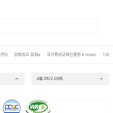
원센터
성범죄자 알림e
국가평생교육진흥원 k-mooc
120
서울 자치구 사이트