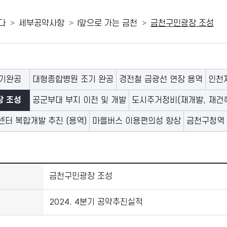
다
세부공약사항
I앞으로 가는 금천
금천구민광장 조성
기완공
대형종합병원 조기 완공
경전철 금광선 연장 용역
인천
 조성
공군부대 부지 이전 및 개발
도시주거정비(재개발, 재건축
터 복합개발 추진 (용역)
마을버스 이용편의성 향상
금천구청역 
금천구민광장 조성
2024. 4분기 공약추진실적