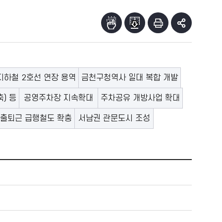
지하철 2호선 연장 용역
금천구청역사 일대 복합 개발
) 등
공영주차장 지속확대
주차공유 개방사업 확대
출퇴근 급행철도 확충
서남권 관문도시 조성