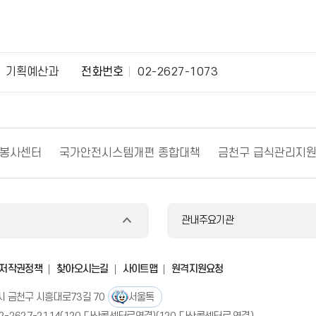
기획예산과
전화번호
02-2627-1073
원봉사센터
국가안전시스템개편 종합대책
금천구 급식관리지
관내주요기관
저작권정책
찾아오시는길
사이트맵
원격지원요청
별시 금천구 시흥대로73길 70
서울톡