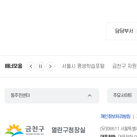
담
담당부서
당
자
정
보
배너모음
경찰청 유실물 통합포털
서울시 평생학습포털
금천구 자
동주민센터
주요사이트
개인정보처리방침
(우)08611 서울특