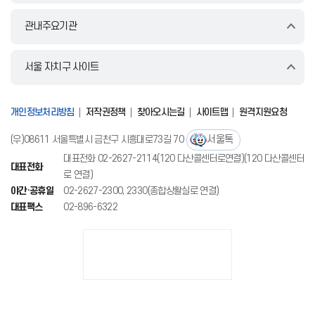
관내주요기관
서울 자치구 사이트
개인정보처리방침
저작권정책
찾아오시는길
사이트맵
원격지원요청
서울톡
(우)08611 서울특별시 금천구 시흥대로73길 70
대표전화 02-2627-2114(120 다산콜센터로연결)(120 다산콜센터
대표전화
로 연결)
야간·공휴일
02-2627-2300, 2330(종합상활실로 연결)
대표팩스
02-896-6322