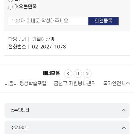
매우불만족
담
담당부서
기획예산과
당
전화번호
02-2627-1073
자
정
보
배너모음
서울시 평생학습포털
금천구 자원봉사센터
국가안전시스템
동주민센터
주요사이트