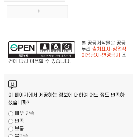
공
공
본 공공저작물은 공공
누
누리
출처표시-상업적
이용금지-변경금지
조
리
건에 따라 이용할 수 있습니다.
공
공
콘
저
텐
작
츠
물
이 페이지에서 제공하는 정보에 대하여 어느 정도 만족하
만
셨습니까?
족
매우 만족
도
만족
조
보통
사
불만족