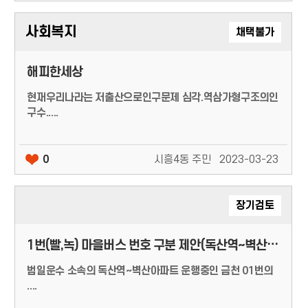
사회복지
채택불가
해피한세상
현재우리나라는 저출산으로인구문제 심각.역삼가형구조의인
구수.....
0
시흥4동 주민
2023-03-23
장기검토
1번(빨,녹) 마을버스 번호 구분 제안(독산역~벽산아파트)
범일운수 소속의 독산역~벽산아파트 운행중인 금천 01번의
....