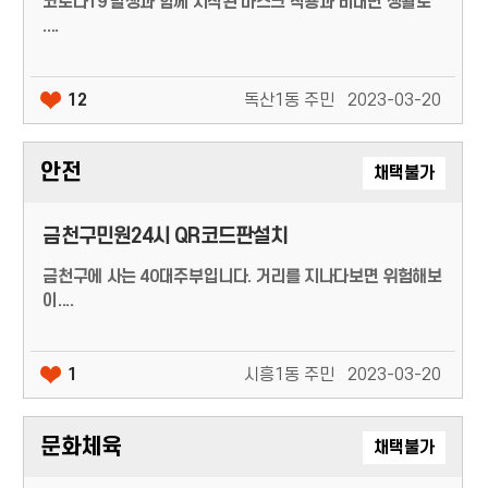
코로나19 발생과 함께 시작된 마스크 착용과 비대면 생활로
....
12
독산1동 주민
2023-03-20
안전
채택불가
금천구민원24시 QR코드판설치
금천구에 사는 40대주부입니다. 거리를 지나다보면 위험해보
이....
1
시흥1동 주민
2023-03-20
문화체육
채택불가