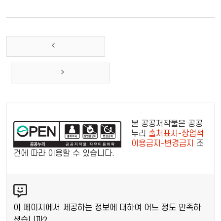
공
공
본 공공저작물은 공공
누
누리
출처표시-상업적
이용금지-변경금지
조
리
건에 따라 이용할 수 있습니다.
공
공
콘
저
텐
작
츠
물
이 페이지에서 제공하는 정보에 대하여 어느 정도 만족하
만
셨습니까?