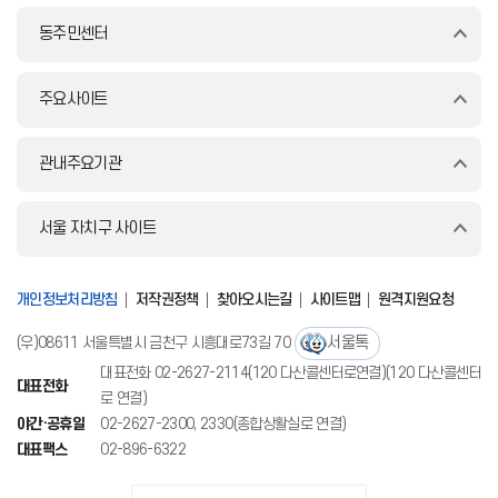
동주민센터
주요사이트
관내주요기관
서울 자치구 사이트
개인정보처리방침
저작권정책
찾아오시는길
사이트맵
원격지원요청
서울톡
(우)08611 서울특별시 금천구 시흥대로73길 70
대표전화 02-2627-2114(120 다산콜센터로연결)(120 다산콜센터
대표전화
로 연결)
야간·공휴일
02-2627-2300, 2330(종합상활실로 연결)
대표팩스
02-896-6322