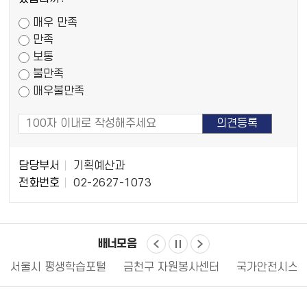
족
매우 만족
도
만족
조
보통
사
불만족
매우불만족
담
담당부서
기획예산과
당
전화번호
02-2627-1073
자
정
보
배너모음
서울시 평생학습포털
금천구 자원봉사센터
국가안전시스템