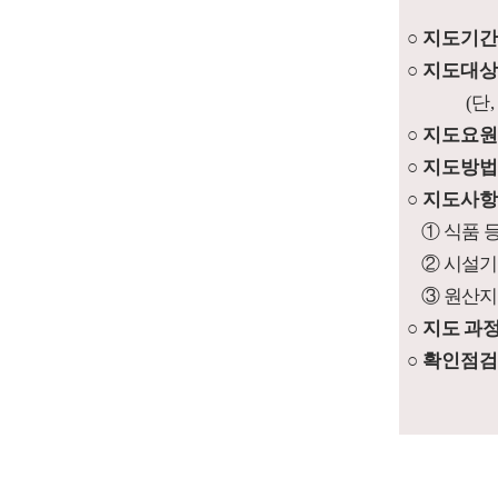
○
지도기
○
지도대
(
단
,
○
지도요
○
지도방
○
지도사
①
식품 
②
시설기
③
원산지
○
지도 과
○
확인점