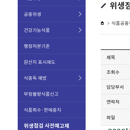
위생
공중위생
식품공중
건강기능식품
행정처분기준
제목
원산지 표시제도
조회수
식중독 예방
담당부서
부정불량식품신고
연락처
식품회수·판매중지
파일
위생점검 사전예고제