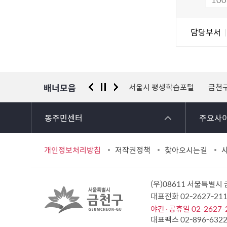
도
조
담
담당부서
사
당
자
정
보
배너모음
 신고센터
경찰청 유실물 통합포털
서울시 평생학습포털
금천
동주민센터
주요사
개인정보처리방침
저작권정책
찾아오시는길
(우)08611 서울특별시
대표전화 02-2627-2
야간·공휴일 02-2627-
대표팩스 02-896-632