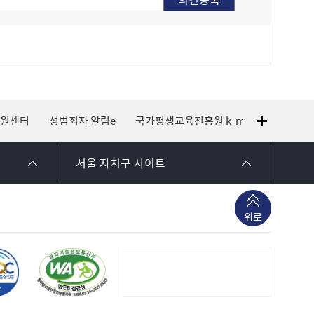
지원센터
성범죄자 알림e
국가평생교육진흥원 k-mooc
120 
서울 자치구 사이트
위로