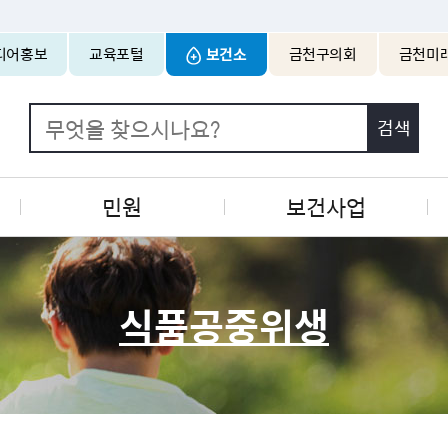
본문 바로가기
디어홍보
교육포털
보건소
금천구의회
금천미
민원
보건사업
식품공중위생