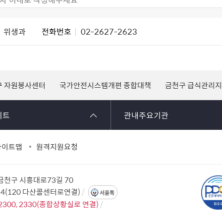
위생과
전화번호
02-2627-2623
구 자원봉사센터
국가안전시스템개편 종합대책
금천구 급식관리
이트
관내주요기관
사이트맵
원격지원요청
 금천구 시흥대로73길 70
114(120 다산콜센터로연결)
서울톡
2300, 2330(종합상황실로 연결)
2