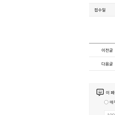
접수일
이전글
다음글
콘
이 
텐
츠
매
만
족