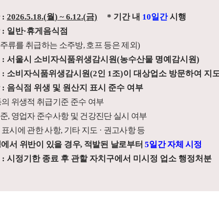
간
:
2026.5.18.(
월
) ~ 6.12.(
금
)
*
기간 내
10
일간
시행
상
:
일반
·
휴게음식점
주류를 취급하는 소주방
,
호프 등은 제외
)
원
:
서울시 소비자식품위생감시원
(
농수산물 명예감시원
)
법
:
소비자식품위생감시원
(2
인
1
조
)
이 대상업소 방문하여 지
항
:
음식점 위생 및 원산지 표시 준수 여부
등의 위생적 취급기준 준수 여부
준
,
영업자 준수사항 및 건강진단 실시 여부
 표시에 관한 사항
,
기타 지도
·
권고사항 등
정에서 위반이 있을 경우
,
적발된 날로부터
5
일간 자체 시정
검
:
시정기한 종료 후 관할 자치구에서 미시정 업소 행정처분