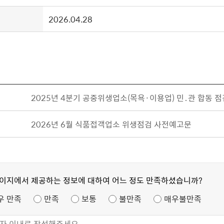
2026.04.28
2025년 4분기 공중위생업소(목욕·이용업) 민․관 합동 
2026년 6월 식품접객업소 위생점검 사전예고문
페이지에서 제공하는 정보에 대하여 어느 정도 만족하셨습니까?
우 만족
만족
보통
불만족
매우불만족