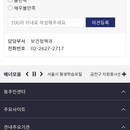
매우불만족
담
담당부서
보건정책과
당
전화번호
02-2627-2717
자
정
보
배너모음
경찰청 유실물 통합포털
서울시 평생학습포털
금천구 자원봉사센터
동주민센터
주요사이트
관내주요기관