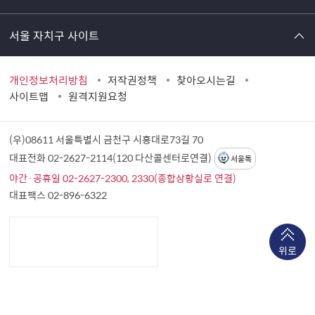
서울 자치구 사이트
개인정보처리방침
저작권정책
찾아오시는길
사이트맵
원격지원요청
(우)08611 서울특별시 금천구 시흥대로73길 70
대표전화 02-2627-2114(120 다산콜센터로연결)
서울톡
야간·공휴일 02-2627-2300, 2330(종합상황실로 연결)
대표팩스 02-896-6322
위로