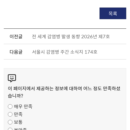
목록
이전글
전 세계 감염병 발생 동향 2026년 제7호
다음글
서울시 감염병 주간 소식지 174호
콘
텐
츠
이 페이지에서 제공하는 정보에 대하여 어느 정도 만족하셨
만
습니까?
족
매우 만족
도
만족
조
보통
사
불만족