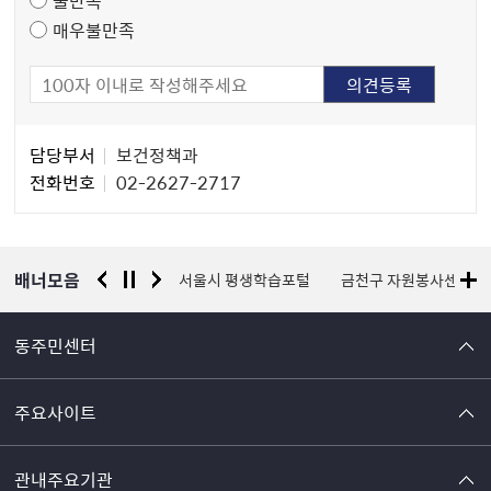
매우불만족
담
담당부서
보건정책과
당
전화번호
02-2627-2717
자
정
보
배너모음
경찰청 유실물 통합포털
서울시 평생학습포털
금천구 자원봉사센터
동주민센터
주요사이트
관내주요기관