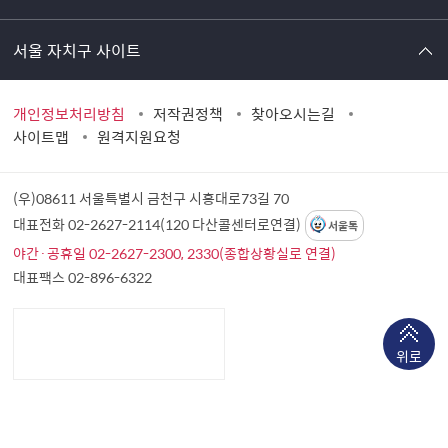
서울 자치구 사이트
개인정보처리방침
저작권정책
찾아오시는길
사이트맵
원격지원요청
(우)08611 서울특별시 금천구 시흥대로73길 70
대표전화 02-2627-2114(120 다산콜센터로연결)
서울톡
야간·공휴일 02-2627-2300, 2330(종합상황실로 연결)
대표팩스 02-896-6322
위로