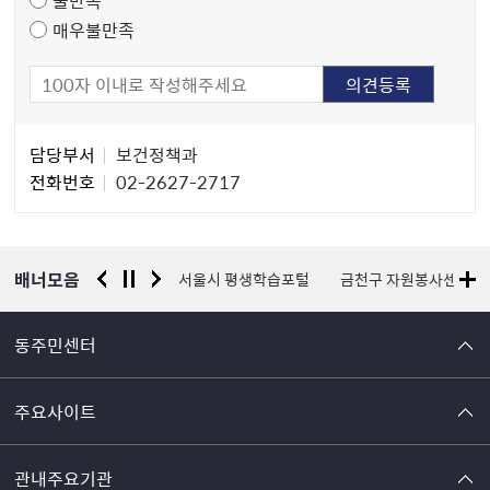
매우불만족
담
담당부서
보건정책과
당
전화번호
02-2627-2717
자
정
보
배너모음
경찰청 유실물 통합포털
서울시 평생학습포털
금천구 자원봉사센터
동주민센터
주요사이트
관내주요기관