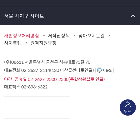
서울 자치구 사이트
개인정보처리방침
저작권정책
찾아오시는길
사이트맵
원격지원요청
(우)08611 서울특별시 금천구 시흥대로73길 70
대표전화 02-2627-2114(120 다산콜센터로연결)
서울톡
야간·공휴일 02-2627-2300, 2330(종합상황실로 연결)
대표팩스 02-896-6322
위로