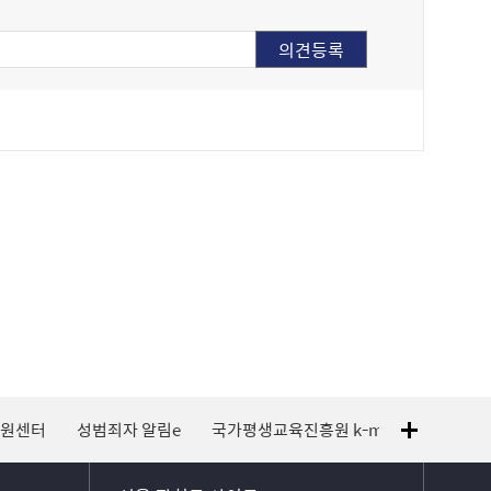
지원센터
성범죄자 알림e
국가평생교육진흥원 k-mooc
120 