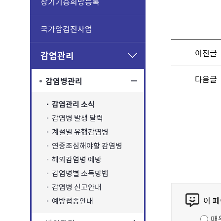
장기기증희망등록
국가암검진사업
이전글
감염관리
다음글
감염병관리
감염관리 소식
감염병 발생 달력
계절별 유행감염병
연중조심해야할 감염병
해외감염병 예방
감염병별 소독방법
감염병 신고안내
콘
이 
예방접종안내
텐
츠
매