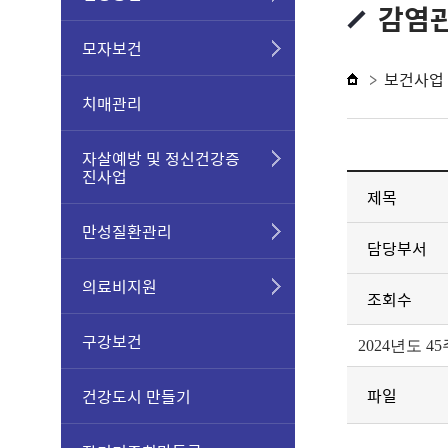
감염관
모자보건
보건사업
치매관리
자살예방 및 정신건강증
진사업
제목
만성질환관리
담당부서
의료비지원
조회수
구강보건
2024년도 
파일
건강도시 만들기