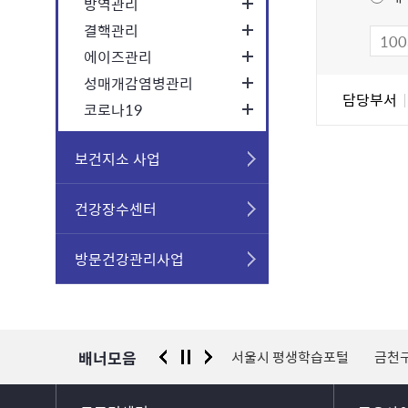
방역관리
만
결핵관리
족
도
에이즈관리
조
성매개감염병관리
담
담당부서
사
당
코로나19
자
정
보건지소 사업
보
건강장수센터
방문건강관리사업
배너모음
 신고센터
경찰청 유실물 통합포털
서울시 평생학습포털
금천