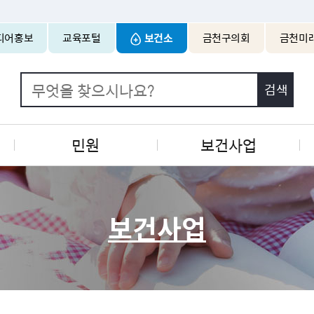
본문 바로가기
디어홍보
교육포털
보건소
금천구의회
금천미
민원
보건사업
보건사업