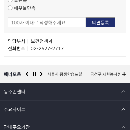
매우불만족
담
담당부서
보건정책과
당
전화번호
02-2627-2717
자
정
보
배너모음
경찰청 유실물 통합포털
서울시 평생학습포털
금천구 자원봉사센터
동주민센터
주요사이트
관내주요기관