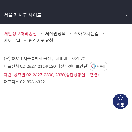
서울 자치구 사이트
개인정보처리방침
저작권정책
찾아오시는길
사이트맵
원격지원요청
(우)08611 서울특별시 금천구 시흥대로73길 70
대표전화 02-2627-2114(120 다산콜센터로연결)
서울톡
야간·공휴일 02-2627-2300, 2330(종합상황실로 연결)
대표팩스 02-896-6322
위로