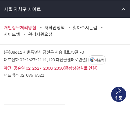
서울 자치구 사이트
개인정보처리방침
저작권정책
찾아오시는길
사이트맵
원격지원요청
(우)08611 서울특별시 금천구 시흥대로73길 70
대표전화 02-2627-2114(120 다산콜센터로연결)
서울톡
야간·공휴일 02-2627-2300, 2330(종합상황실로 연결)
대표팩스 02-896-6322
위로