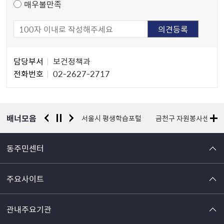
매우불만족
담
담당부서
보건정책과
당
전화번호
02-2627-2717
자
정
보
배너모음
경찰청 유실물 통합포털
서울시 평생학습포털
금천구 자원봉사센터
동주민센터
주요사이트
관내주요기관