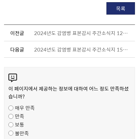
목록
이전글
2024년도 감염병 표본감시 주간소식지 12주차 게시
다음글
2024년도 감염병 표본감시 주간소식지 15주차 게시
콘
텐
츠
이 페이지에서 제공하는 정보에 대하여 어느 정도 만족하셨
만
습니까?
족
매우 만족
도
만족
조
보통
사
불만족