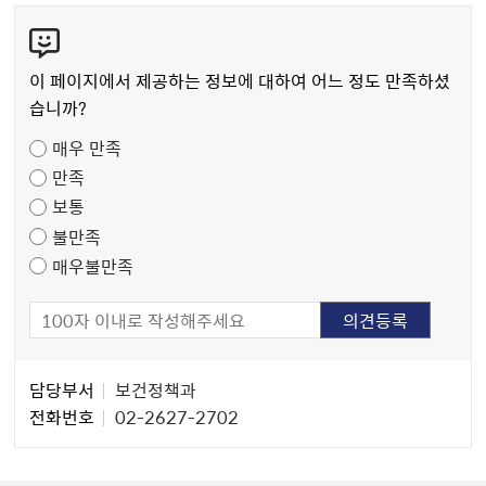
콘
텐
츠
이 페이지에서 제공하는 정보에 대하여 어느 정도 만족하셨
만
습니까?
족
매우 만족
도
만족
조
보통
사
불만족
매우불만족
담
담당부서
보건정책과
당
전화번호
02-2627-2702
자
정
보