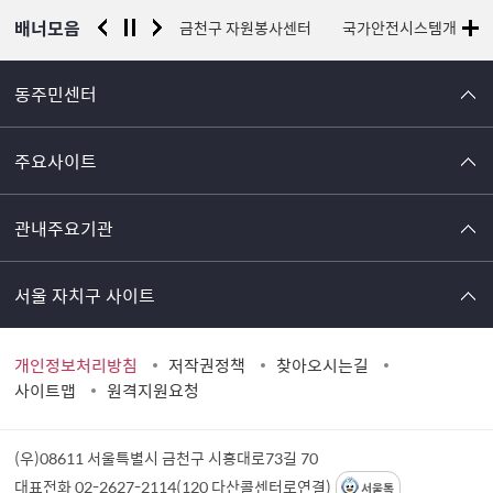
배너모음
서울시 평생학습포털
금천구 자원봉사센터
국가안전시스템개편 종
동주민센터
주요사이트
관내주요기관
서울 자치구 사이트
개인정보처리방침
저작권정책
찾아오시는길
사이트맵
원격지원요청
(우)08611 서울특별시 금천구 시흥대로73길 70
대표전화 02-2627-2114(120 다산콜센터로연결)
서울톡