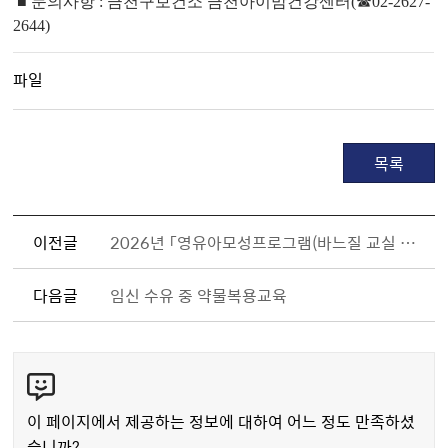
■
문의사항
:
금천구보건소 금천아이맘건강센터
(
☎
02-2627-
2644)
파일
목록
이전글
2026년 「영유아모성프로그램(바느질 교실 3기)」 참여자 모집
다음글
임신 수유 중 약물복용교육
콘
텐
츠
이 페이지에서 제공하는 정보에 대하여 어느 정도 만족하셨
만
습니까?