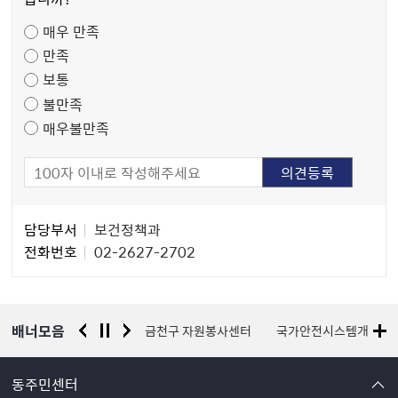
족
매우 만족
도
만족
조
보통
사
불만족
매우불만족
담
담당부서
보건정책과
당
전화번호
02-2627-2702
자
정
보
배너모음
서울시 평생학습포털
금천구 자원봉사센터
국가안전시스템개편 종
동주민센터