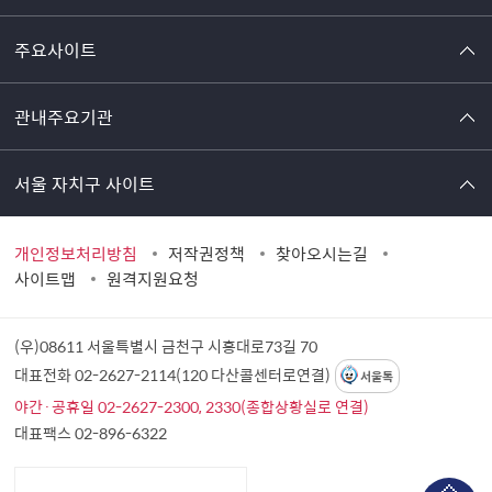
주요사이트
관내주요기관
서울 자치구 사이트
개인정보처리방침
저작권정책
찾아오시는길
사이트맵
원격지원요청
(우)08611 서울특별시 금천구 시흥대로73길 70
대표전화 02-2627-2114(120 다산콜센터로연결)
서울톡
야간·공휴일 02-2627-2300, 2330(종합상황실로 연결)
대표팩스 02-896-6322