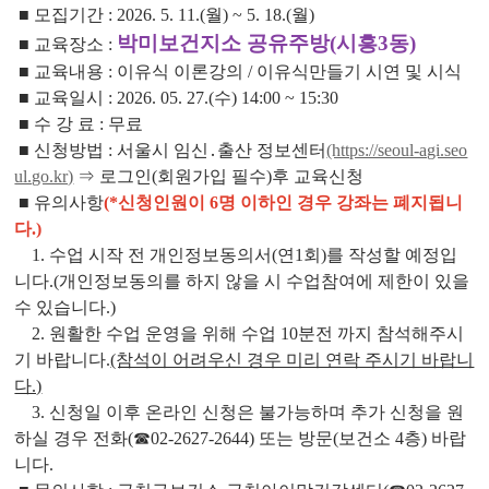
■ 모
집기간
: 2026. 5. 11.(월) ~ 5. 18.(월)
박미보건지소 공유주방(시흥3동)
■
교육장소
:
■
교육내용 : 이유식 이론강의 / 이유식만들기 시연 및 시식
■ 교육일시
: 2026. 05. 27.(수) 14:00 ~ 15:30
■
수 강 료
:
무료
■
신청방법 :
서울시 임신
․
출산 정보센터
(https://seoul-agi.seo
ul.go.kr)
⇒
로그인
(
회원가입 필수
)
후 교육신청
■
유의사항
(*신청인원이 6명 이하인 경우 강좌는 폐지됩니
다.)
1
. 수업 시작 전 개인정보동의서(연1회)를 작성할 예정입
니다.(개인정보동의를 하지 않을 시 수업참여에 제한이 있을
수 있습니다.)
2. 원활한 수업 운영을 위해 수업 10분전 까지 참석해주시
기 바랍니다.
(참석이 어려우신 경우 미리 연락 주시기 바랍니
다.)
3. 신청일 이후 온라인 신청은 불가능하며 추가 신청을 원
하실 경우 전화(☎02-2627-2644) 또는 방문(보건소 4층) 바랍
니다.